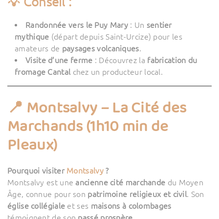
💡 Conseil :
Randonnée vers le Puy Mary
: Un
sentier
mythique
(départ depuis Saint-Urcize) pour les
amateurs de
paysages volcaniques
.
Visite d’une ferme
: Découvrez la
fabrication du
fromage Cantal
chez un producteur local.
📍 Montsalvy – La Cité des
Marchands (1h10 min de
Pleaux)
Pourquoi visiter
Montsalvy
?
Montsalvy est une
ancienne cité marchande
du Moyen
Âge, connue pour son
patrimoine religieux et civil
. Son
église collégiale
et ses
maisons à colombages
témoignent de son
passé prospère
.