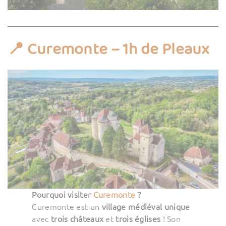
📍 Curemonte – 1h de Pleaux
Pourquoi visiter
Curemonte
?
Curemonte est un
village médiéval unique
avec
trois châteaux
et
trois églises
! Son