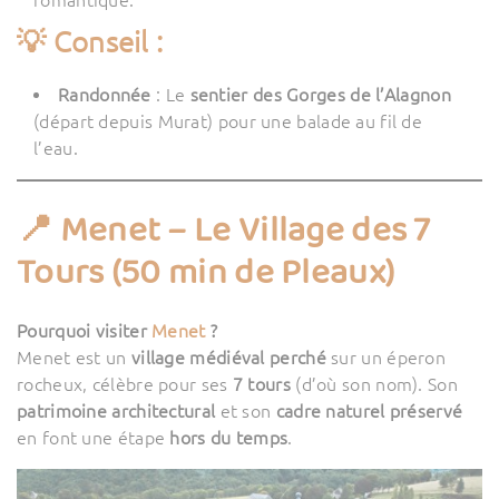
romantique.
💡 Conseil :
Randonnée
: Le
sentier des Gorges de l’Alagnon
(départ depuis Murat) pour une balade au fil de
l’eau.
📍 Menet – Le Village des 7
Tours (50 min de Pleaux)
Pourquoi visiter
Menet
?
Menet est un
village médiéval perché
sur un éperon
rocheux, célèbre pour ses
7 tours
(d’où son nom). Son
patrimoine architectural
et son
cadre naturel préservé
en font une étape
hors du temps
.