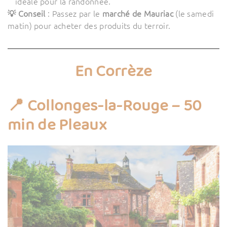
idéale pour la randonnée.
💡 Conseil
: Passez par le
marché de Mauriac
(le samedi
matin) pour acheter des produits du terroir.
En Corrèze
📍 Collonges-la-Rouge – 50
min de Pleaux