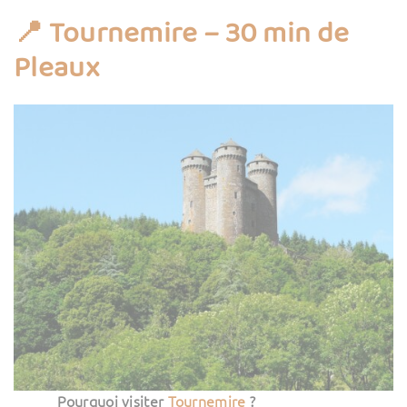
📍 Tournemire – 30 min de
Pleaux
Pourquoi visiter
Tournemire
?