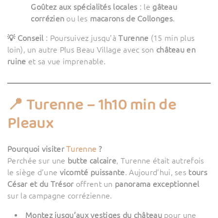
Goûtez aux spécialités locales
: le
gâteau
corrézien
ou les
macarons de Collonges
.
💡 Conseil
: Poursuivez jusqu’à
Turenne
(15 min plus
loin), un autre Plus Beau Village avec son
château en
ruine
et sa vue imprenable.
📍 Turenne – 1h10 min de
Pleaux
Pourquoi visiter
Turenne
?
Perchée sur une
butte calcaire
, Turenne était autrefois
le siège d’une
vicomté puissante
. Aujourd’hui, ses
tours
César et du Trésor
offrent un
panorama exceptionnel
sur la campagne corrézienne.
Montez jusqu’aux vestiges du château
pour une