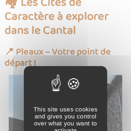
🏘️ Les Cités de
Caractère à explorer
dans le Cantal
📍 Pleaux – Votre point de
départ !
This site uses cookies
and gives you control
over what you want to
activate