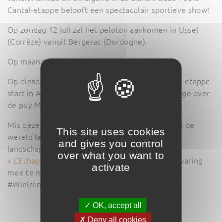
Cantal-etappe belooft een spectaculair sportieve show!
Op zondag 12 juli zal het peloton aankomen in Ussel
(Corrèze) vanuit Bergerac (Dordogne).
Op maandag 13 juli is er een rustdag in Cantal.
Op dinsdag 14 juli, de nationale feestdag, zal de etappe
start in Aurillac en finish in Le Lioran, met passage over
de puy Mary en de col du Pertus.
Mis deze kans niet om de beste wielrenners van de
This site uses cookies
wereld te zien rijden door adembenemende
and gives you control
landschappen.
Boek nu uw verblijf bij camping
over what you want to
« L’Echappée Verte »
om deze onvergetelijke ervaring
activate
mee te maken! 🏞️🎉 #TourDeFrance #Cantal
#Wielrennen #LEchappéeVerte
✓ OK, accept all
✗ Deny all cookies