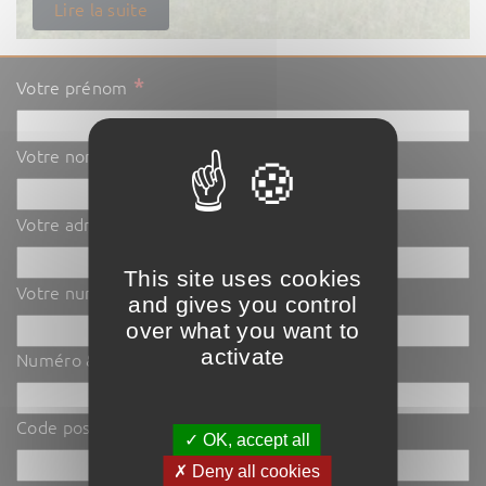
Lire la suite
*
Votre prénom
*
Votre nom
*
Votre adresse email
This site uses cookies
*
Votre numéro de téléphone
and gives you control
over what you want to
activate
Numéro & Nom de la Rue
Code postal et Ville
✓ OK, accept all
✗ Deny all cookies